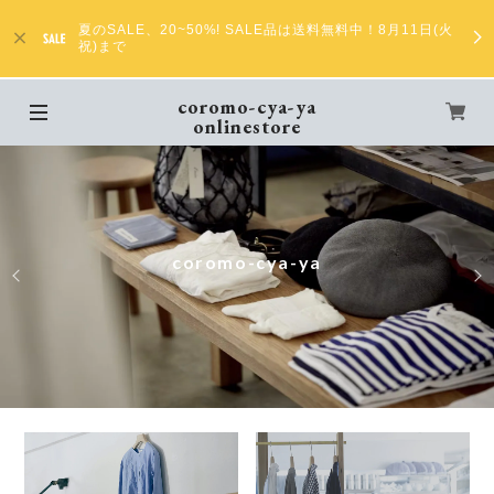
夏のSALE、20~50%! SALE品は送料無料中！8月11日(火
祝)まで
coromo-cya-ya
onlinestore
coromo-cya-ya