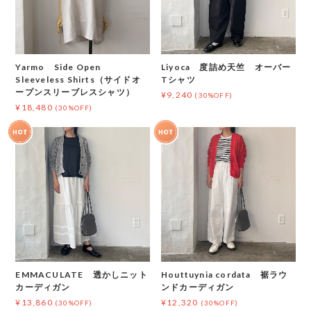
Yarmo Side Open
Liyoca 度詰め天竺 オーバー
Sleeveless Shirts（サイドオ
Tシャツ
ープンスリーブレスシャツ）
¥9,240
(30%OFF)
¥18,480
(30%OFF)
EMMACULATE 透かしニット
Houttuynia cordata 裾ラウ
カーディガン
ンドカーディガン
¥13,860
¥12,320
(30%OFF)
(30%OFF)