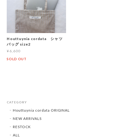
Houttuynia cordata シャツ
バッグ size2
¥6,600
SOLD OUT
CATEGORY
Houttuynia cordata ORIGINAL
NEW ARRIVALS
RESTOCK
ALL