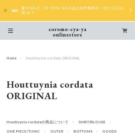
夏のSALE、20~50%! SALE品は送料無料中！8月11日(火
祝)まで
coromo-cya-ya
onlinestore
Home
Houttuynia cordata ORIGINAL
Houttuynia cordata
ORIGINAL
Houttuynia cordataの商品について
SHIRT/BLOUSE
ONE PIECE/TUNIC
OUTER
BOTTOMS
GOODS