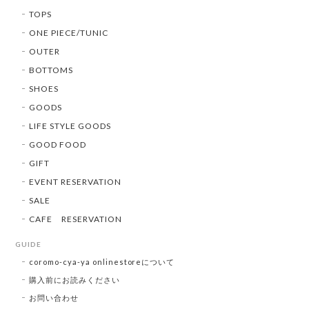
TOPS
ONE PIECE/TUNIC
OUTER
BOTTOMS
SHOES
GOODS
LIFE STYLE GOODS
GOOD FOOD
GIFT
EVENT RESERVATION
SALE
CAFE RESERVATION
GUIDE
coromo-cya-ya onlinestoreについて
購入前にお読みください
お問い合わせ