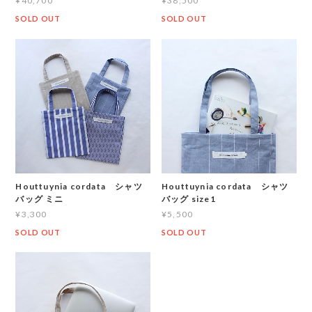
¥40,700
¥38,500
SOLD OUT
SOLD OUT
Houttuynia cordata シャツ
Houttuynia cordata シャツ
バッグ ミニ
バッグ size1
¥3,300
¥5,500
SOLD OUT
SOLD OUT