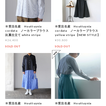
※受注生産 Houttuynia
※受注生産 Houttuynia
cordata ノーカラーブラウス
cordata ノーカラーブラウス
比翼仕立て white stripe
yellow stripe【NEW STYLE】
¥26,400
¥30,800
SOLD OUT
SOLD OUT
※受注生産 Houttuynia
※受注生産 Houttuynia