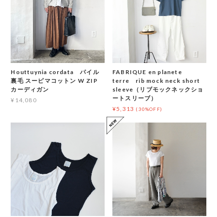
Houttuynia cordata パイル
FABRIQUE en planete
裏毛 スーピマコットン W ZIP
terre rib mock neck short
カーディガン
sleeve（リブモックネックショ
ートスリーブ）
¥14,080
¥5,313
(30%OFF)