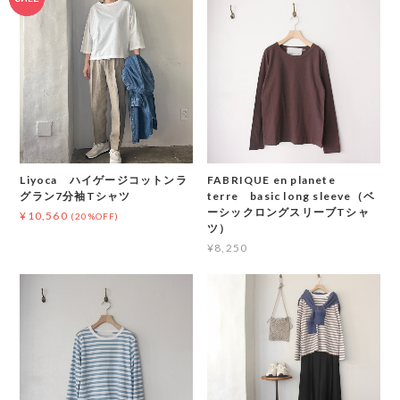
Liyoca ハイゲージコットンラ
FABRIQUE en planete
グラン7分袖Tシャツ
terre basic long sleeve（ベ
ーシックロングスリーブTシャ
¥10,560
(20%OFF)
ツ）
¥8,250