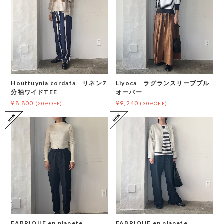
Houttuynia cordata リネン7
Liyoca ラグランスリーブプル
分袖ワイドTEE
オーバー
¥8,800
¥9,240
(20%OFF)
(30%OFF)
FABRIQUE en planete
FABRIQUE en planete