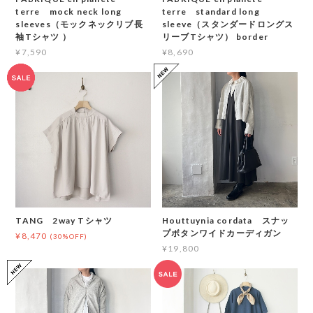
terre mock neck long
terre standard long
sleeves（モックネックリブ長
sleeve（スタンダードロングス
袖Tシャツ ）
リーブTシャツ） border
¥7,590
¥8,690
TANG 2way Tシャツ
Houttuynia cordata スナッ
プボタンワイドカーディガン
¥8,470
(30%OFF)
¥19,800