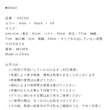
■Detail
品番 ： 541101
カラー： blue / black / off
サイズ：
one size（着丈：61cm バスト：62cm 裄丈：77cm 袖幅：
7cm 袖口幅：5cm 裾幅：28cm ）※リブをのばしていない状態
での寸法です
素材： 綿100%
Made in China
お手入れ：
○ご自宅で手洗いしていただけます（40℃限度）
○洗濯により多少収縮、濃色は色落ちすることがございます
○乾燥機の使用はお避けください
○濡れたままの長時間の放置は避けてください
○衣服のかたちを整えて日陰で干してください
○アイロン掛けをする際はあて布をご使用ください
○ご使用の際は、引っかけにお気をつけください
○その他、取扱い絵表示や下げ札をご確認のうえ、十分ご注意く