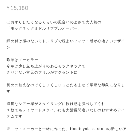
¥15,180
ほおずりしたくなるくらいの風合いのよさで大人気の
「モックネックミドルリブプルオーバー」
締め付け感のないミドルリブで程よいフィット感が心地よいデザイ
ン
昨年はノーカラー
今年は少し立ち上がりのあるモックネックで
さりげない首元のフリルがアクセントに
長めの袖丈なのでくしゅくしゅっとたるませて華奢な印象になりま
す
適度なシアー感がスタイリングに抜け感を演出してくれ
１枚でもレイヤードスタイルにも大活躍間違いなしのおすすめアイ
テムです
※ニットメーカーと一緒に作った、Houttuynia cordataの新しいア