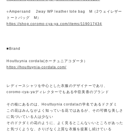
○Ampersand 2way WP leather tote bag M（2ウェイレザー
トートバッグ M）
https://shop.coromo-cya-ya.com/items/119017434
■Brand
Houttuynia cordata(ホーチュニアコダータ）
https://houttuynia-cordata.com/
レディースシャツを中心とした衣服のデザイナーであり、
coromo-cya-yaディレクターでもある中臣美香のブランド
その核にあるのは、Houttuynia cordataの学名であるドクダミ
この花はみんながよく知っている花ではあるが、その可憐な美しさ
に気づいている人は少ない
そのドクダミの花のように、よく見るとこんないいところがあった
と気づくような、さりげなく上質な衣服を提案し続けている