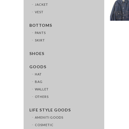
JACKET
VEST
BOTTOMS
PANTS
SKIRT
SHOES
GOODS
HAT
BAG
WALLET
OTHERS
LIFE STYLE GOODS
AMENITI GOODS
COSMETIC