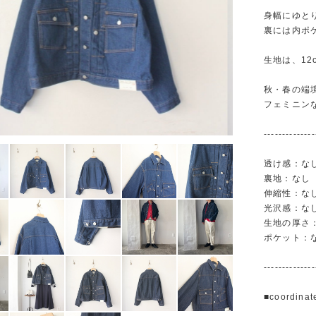
身幅にゆと
裏には内ポ
生地は、1
秋・春の端
フェミニン
--------------
透け感：な
裏地：なし
伸縮性：な
光沢感：な
生地の厚さ
ポケット：
--------------
■coordinat