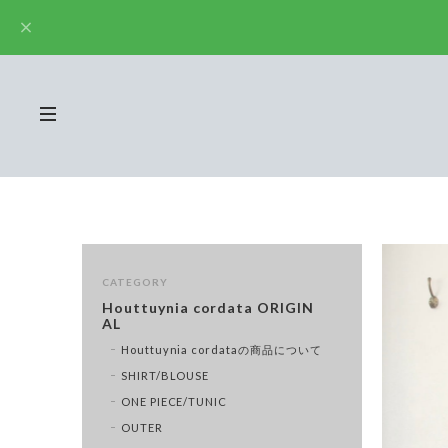
CATEGORY
Houttuynia cordata ORIGIN
AL
Houttuynia cordataの商品について
SHIRT/BLOUSE
ONE PIECE/TUNIC
OUTER