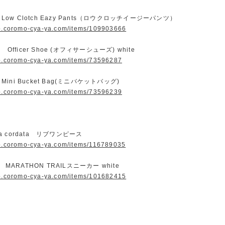
e Low Clotch Eazy Pants（ロウクロッチイージーパンツ）
op.coromo-cya-ya.com/items/109903666
 Officer Shoe (オフィサーシューズ) white
op.coromo-cya-ya.com/items/73596287
 Mini Bucket Bag(ミニバケットバッグ)
op.coromo-cya-ya.com/items/73596239
nia cordata リブワンピース
op.coromo-cya-ya.com/items/116789035
 MARATHON TRAILスニーカー white
op.coromo-cya-ya.com/items/101682415