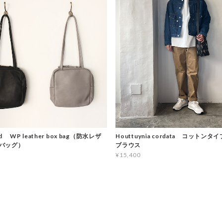
d WP leather box bag（防水レザ
Houttuynia cordata コットン
バッグ）
ブラウス
¥15,400