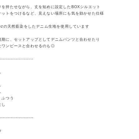
りを持たせながら、丈を短めに設定したBOXシルエット
ケットをつけるなど、見えない場所にも気を効かせた仕様
2ozの天然藍染をしたデニム生地を使用しています
境期に、セットアップとしてデニムパンツと合わせたり
なワンピースと合わせるのも◎
---------------------
し
し
し
：ふつう
なし
---------------------
e