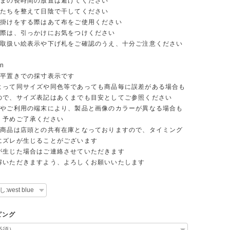
まの長時間の放置は避けてください
たちを整えて日陰で干してください
掛けをする際はあて布をご使用ください
際は、引っかけにお気をつけください
取扱い絵表示や下げ札をご確認のうえ、十分ご注意ください
on
平置きでの採寸表示です
て同サイズや同色等であっても商品毎に誤差がある場合も
ので、サイズ表記はあくまでも目安としてご参照ください
やご利用の端末により、製品と画像のカラーが異なる場合も
。予めご了承ください
商品は店頭との共有在庫となっておりますので、タイミング
にズレが生じることがございます
生じた場合はご連絡させていただきます
いただきますよう、よろしくお願いいたします
ピング