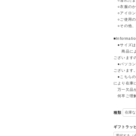
○濡れたま
○衣服のか
○アイロン
○ご使用の
○その他、
■Informati
●サイズは
商品によっ
ございます
●パソコン
ございます
●こちらの
により在庫
万一欠品が
何卒ご理解
種類
ギフトラッ