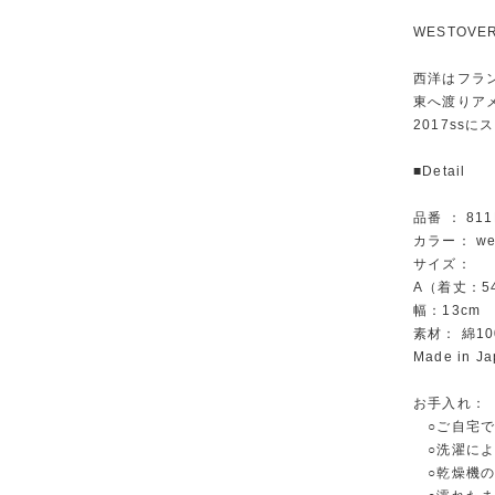
WESTOV
西洋はフラ
東へ渡りア
2017ss
■Detail
品番 ： 811
カラー： wes
サイズ：
A（着丈：5
幅：13cm 
素材： 綿10
Made in J
お手入れ
○ご自宅で
○洗濯によ
○乾燥機の