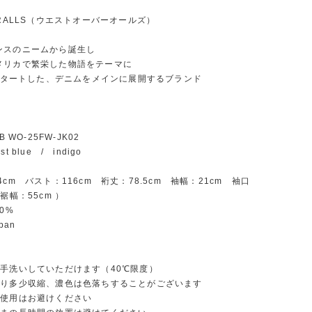
ERALLS（ウエストオーバーオールズ）
ンスのニームから誕生し
メリカで繁栄した物語をテーマに
にスタートした、デニムをメインに展開するブランド
B WO-25FW-JK02
t blue / indigo
4cm バスト：116cm 裄丈：78.5cm 袖幅：21cm 袖口
裾幅：55cm ）
0%
apan
：
手洗いしていただけます（40℃限度）
り多少収縮、濃色は色落ちすることがございます
使用はお避けください