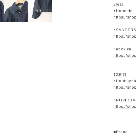
2枚目
○Honnet
https://sh
○SANDERS
https://sh
○abokika
https://sh
12枚目
○Houttuy
https://sh
○NOVESTA
https://sh
■Brand