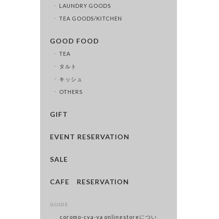
LAUNDRY GOODS
TEA GOODS/KITCHEN
GOOD FOOD
TEA
タルト
キッシュ
OTHERS
GIFT
EVENT RESERVATION
SALE
CAFE RESERVATION
GUIDE
coromo-cya-ya onlinestoreについ