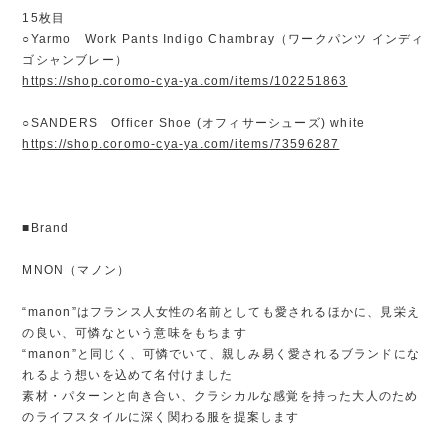
15枚目
○Yarmo Work Pants Indigo Chambray（ワークパンツ インディ
ゴシャンブレー）
https://shop.coromo-cya-ya.com/items/102251863
○SANDERS Officer Shoe (オフィサーシューズ) white
https://shop.coromo-cya-ya.com/items/73596287
■Brand
MNON（マノン）
“manon”はフランス人女性の名前としても愛されるほかに、見栄え
の良い、可憐なという意味をもちます
“manon”と同じく、可憐でいて、親しみ易く愛されるブランドにな
れるよう想いを込めて名付けました
素材・パターンと向き合い、クラシカルな感覚を持った大人のため
のライフスタイルに深く関わる服を提案します