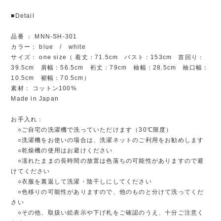
■Detail
品番 ： MNN-SH-301
カラー： blue / white
サイズ： one size（ 着丈：71.5cm バスト：153cm 首回り：
39.5cm 肩幅：56.5cm 裄丈：79cm 袖幅：28.5cm 袖口幅：
10.5cm 裾幅：70.5cm）
素材： コットン100%
Made in Japan
お手入れ：
○ご自宅の洗濯機で洗っていただけます（30℃限度）
○洗濯機をお使いの場合は、洗濯ネットのご利用をお勧めします
○乾燥機の使用はお避けください
○濡れたままの長時間の放置は色落ちの可能性がありますので避
けてください
○衣服を裏返して洗濯・陰干しにしてください
○色移りの可能性がありますので、他のものと分けて洗ってくだ
さい
○その他、取扱い絵表示や下げ札をご確認のうえ、十分ご注意く