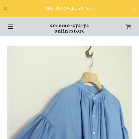
夏のSALE、20~50%!
coromo-cya-ya
onlinestore