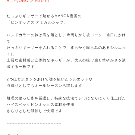
(20%OFF)
たっぷりギャザーで魅せるMANON定番の
「ピンオックス アミカルシャツ」
バンドカラーの衿は肩を落とし、衿周りから後ヨーク、袖口にかけ
て
たっぷりギャザーを入れることで、柔らかく膨らみのあるシルエッ
トに
上質な素材感と立体的なギャザーが、大人の抜け感と華やかさを演
出する一枚です
2つほどボタンをあけて襟を抜いたシルエットや
羽織りとしてもオールシーズン活躍します
肌理の整った糸を厳選し、特殊な技法でシワになりにくく仕上げた
ハイスペックピンオックス素材を使用
さらりとした肌触りで快適です
-----------------------------------