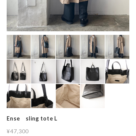
Ense sling tote L
¥47,300