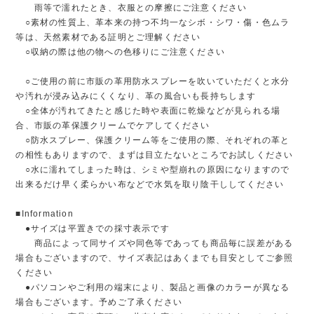
雨等で濡れたとき、衣服との摩擦にご注意ください
○素材の性質上、革本来の持つ不均一なシボ・シワ・傷・色ムラ
等は、天然素材である証明とご理解ください
○収納の際は他の物への色移りにご注意ください
○ご使用の前に市販の革用防水スプレーを吹いていただくと水分
や汚れが浸み込みにくくなり、革の風合いも長持ちします
○全体が汚れてきたと感じた時や表面に乾燥などが見られる場
合、市販の革保護クリームでケアしてください
○防水スプレー、保護クリーム等をご使用の際、それぞれの革と
の相性もありますので、まずは目立たないところでお試しください
○水に濡れてしまった時は、シミや型崩れの原因になりますので
出来るだけ早く柔らかい布などで水気を取り陰干ししてください
■Information
●サイズは平置きでの採寸表示です
商品によって同サイズや同色等であっても商品毎に誤差がある
場合もございますので、サイズ表記はあくまでも目安としてご参照
ください
●パソコンやご利用の端末により、製品と画像のカラーが異なる
場合もございます。予めご了承ください