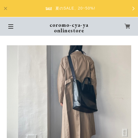
夏のSALE、20~50%!
coromo-cya-ya
onlinestore