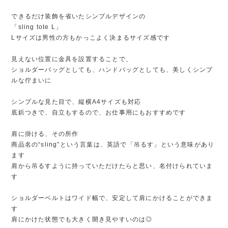
できるだけ装飾を省いたシンプルデザインの
「sling tote L」
Lサイズは男性の方もかっこよく決まるサイズ感です
見えない位置に金具を設置することで、
ショルダーバッグとしても、ハンドバッグとしても、美しくシンプ
ルな佇まいに
シンプルな見た目で、縦横A4サイズも対応
底鋲つきで、自立もするので、お仕事用にもおすすめです
肩に掛ける、その所作
商品名の“sling”という言葉は、英語で「吊るす」という意味があり
ます
肩から吊るすように持っていただけたらと思い、名付けられていま
す
ショルダーベルトはワイド幅で、安定して肩にかけることができま
す
肩にかけた状態でも大きく開き見やすいのは◎