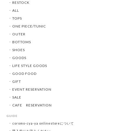
RESTOCK
ALL
TOPS
ONE PIECE/TUNIC
OUTER
BOTTOMS
SHOES
GOODS
LIFE STYLE GOODS
GOOD FOOD
GIFT
EVENT RESERVATION
SALE
CAFE RESERVATION
GUIDE
coromo-cya-ya onlinestoreについて
購入前にお読みください