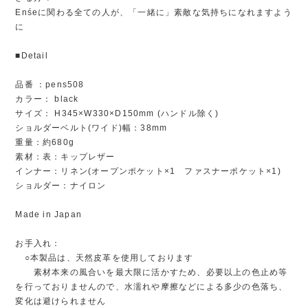
Enśeに関わる全ての人が、「一緒に」素敵な気持ちになれますよう
に
■Detail
品番 ：pens508
カラー： black
サイズ： H345×W330×D150mm (ハンドル除く)
ショルダーベルト(ワイド)幅：38mm
重量：約680g
素材：表：キップレザー
インナー：リネン(オープンポケット×1 ファスナーポケット×1)
ショルダー：ナイロン
Made in Japan
お手入れ：
○本製品は、天然皮革を使用しております
素材本来の風合いを最大限に活かすため、必要以上の色止め等
を行っておりませんので、水濡れや摩擦などによる多少の色落ち、
変化は避けられません