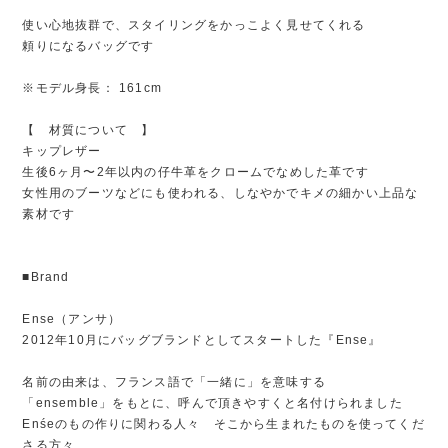
使い心地抜群で、スタイリングをかっこよく見せてくれる
頼りになるバッグです
※モデル身長： 161cm
【 材質について 】
キップレザー
生後6ヶ月〜2年以内の仔牛革をクロームでなめした革です
女性用のブーツなどにも使われる、しなやかでキメの細かい上品な
素材です
■Brand
Ense（アンサ）
2012年10月にバッグブランドとしてスタートした『Ense』
名前の由来は、フランス語で「一緒に」を意味する
「ensemble」をもとに、呼んで頂きやすくと名付けられました
Enśeのもの作りに関わる人々 そこから生まれたものを使ってくだ
さる方々