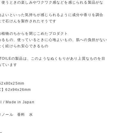
、使うときの楽しみやワクワク感などを感じられる製品がな
地よいといった気持ちが感じられるように成分や香りを調合
エで石けんを製作されたそうです
の植物のちからを閉じこめたプロダクト
めるもの、使っているときに心地よいもの、肌への負担がない
なく続けられ安心できるもの
et ÉTOILEの製品は、このようなぬくもりがあり上質なものを目
れています
52x80x25mm
62x94x26mm
/ Made in Japan
タノール 香料 水