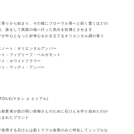
な香りから始まり、その後にフローラル香へと続く驚くほどの
は、旅をして異国の地へ行った気分を彷彿とさせます
フが中心となった好奇心をかき立てるオリエンタル調の香り
スノート：オリエンタルアンバー
ト：フィグリーフ・ベルガモット
ト：ホワイトフラワー
ト：ウッディ・アンバー
 ÉTOILE(マタン エ エトアル)
る創業者が肌の弱い姪御さんのために石けんを作り始めたのが
生まれたブランド
が使用する石けんは肌トラブル改善のみに特化してシンプルな