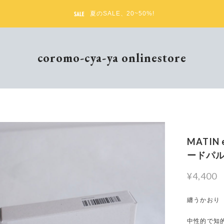
夏のSALE、20~50%!
coromo-cya-ya onlinestore
MATIN 
ードパ
¥4,400
纏うかおり
中性的で知