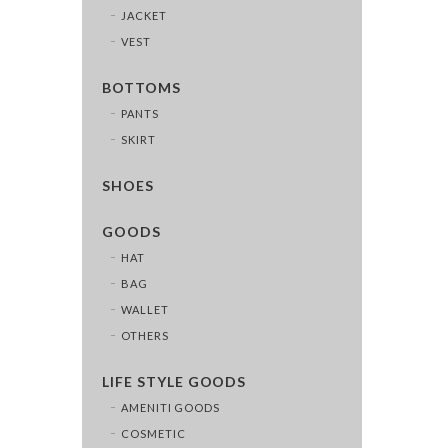
JACKET
VEST
BOTTOMS
PANTS
SKIRT
SHOES
GOODS
HAT
BAG
WALLET
OTHERS
LIFE STYLE GOODS
AMENITI GOODS
COSMETIC