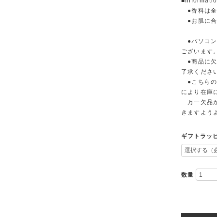
■Informati
●香料は全
●お肌に合
●パソコン
ございます
●商品に欠
了承くださ
●こちらの
により在庫
万一欠品が
きますよう
ギフトラッ
数量