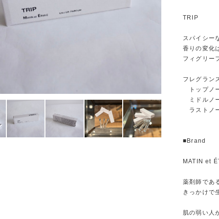
TRIP
スパイシー
香りの変化
フィグリー
フレグラン
トップノー
ミドルノー
ラストノー
■Brand
MATIN et
薬剤師であ
きっかけで
肌の弱い人