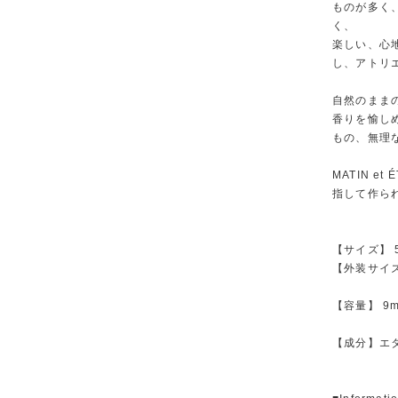
ものが多く
く、
楽しい、心
し、アトリ
自然のまま
香りを愉し
もの、無理
MATIN 
指して作ら
【サイズ】 
【外装サイズ】
【容量】 9ml 
【成分】エ