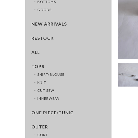
BOTTOMS
GOODS
NEW ARRIVALS
RESTOCK
ALL
TOPS
SHIRT/BLOUSE
KNIT
CUT SEW
INNERWEAR
ONE PIECE/TUNIC
OUTER
CORT