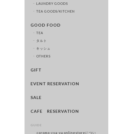
LAUNDRY GOODS
TEA GOODS/KITCHEN
GOOD FOOD
TEA
タルト
キッシュ
OTHERS
GIFT
EVENT RESERVATION
SALE
CAFE RESERVATION
GUIDE
coromo-cya-ya onlinestoreについ