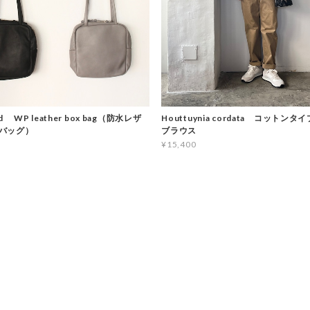
d WP leather box bag（防水レザ
Houttuynia cordata コットン
バッグ）
ブラウス
¥15,400