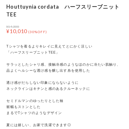
Houttuynia cordata ハーフスリーブニット
TEE
¥14,300
¥10,010
(30%OFF)
Tシャツを着るよりキレイに見えてとにかく涼しい
「ハーフスリーブニットTEE」
サラッとしたシャリ感、接触冷感のようなほのかに冷たい肌触り、
品よくヘルシーな透け感を醸し出す糸を使用した
透け感がだらしない印象にならないように
ネックラインはキチンと感のあるクルーネックに
セミドルマンのゆったりとした袖
裾幅もストンとした
まるでTシャツのようなデザイン
夏には嬉しい、お家で洗濯できます◎