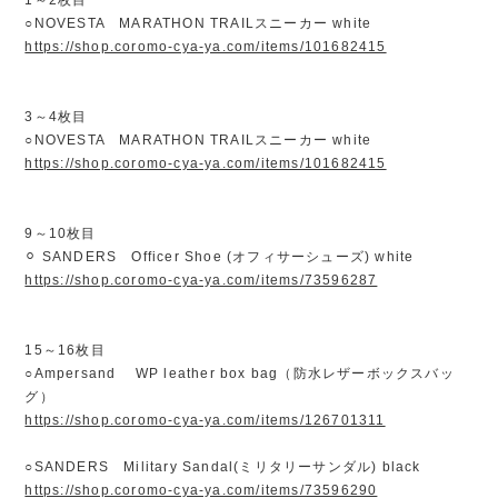
○NOVESTA MARATHON TRAILスニーカー white
https://shop.coromo-cya-ya.com/items/101682415
3～4枚目
○NOVESTA MARATHON TRAILスニーカー white
https://shop.coromo-cya-ya.com/items/101682415
9～10枚目
⚪︎ SANDERS Officer Shoe (オフィサーシューズ) white
https://shop.coromo-cya-ya.com/items/73596287
15～16枚目
○Ampersand WP leather box bag（防水レザーボックスバッ
グ）
https://shop.coromo-cya-ya.com/items/126701311
○SANDERS Military Sandal(ミリタリーサンダル) black
https://shop.coromo-cya-ya.com/items/73596290