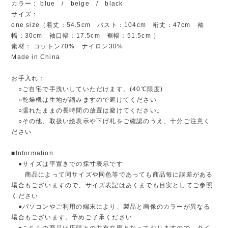
カラー： blue / beige / black
サイズ：
one size（着丈：54.5cm バスト：104cm 裄丈：47cm 袖
幅：30cm 袖口幅：17.5cm 裾幅：51.5cm ）
素材： コットン70% ナイロン30%
Made in China
お手入れ：
○ご自宅で手洗いしていただけます。(40℃限度)
○乾燥機は生地が縮みますので避けてください
○濡れたままの長時間の放置は避けてください。
○その他、取扱い絵表示や下げ札をご確認のうえ、十分ご注意く
ださい
■Information
●サイズは平置きでの採寸表示です
商品によって同サイズや同色等であっても商品毎に誤差がある
場合もございますので、サイズ表記はあくまでも目安としてご参照
ください
●パソコンやご利用の端末により、製品と画像のカラーが異なる
場合もございます。予めご了承ください
●こちらの商品は店頭との共有在庫となっておりますので、タイ