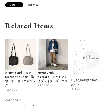
通報する
Related Items
Ampersand WP
Houttuynia
leather box bag（防
cordata コットンタ
正しい足の使い方のレ
水レザーボックスバッ
イプライターブラウス
ッスン
グ）
¥15,400
¥8,800
¥20,900
CATEGORY