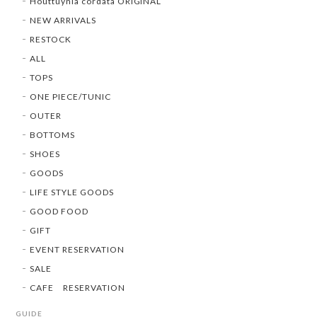
Houttuynia cordata ORIGINAL
NEW ARRIVALS
RESTOCK
ALL
TOPS
ONE PIECE/TUNIC
OUTER
BOTTOMS
SHOES
GOODS
LIFE STYLE GOODS
GOOD FOOD
GIFT
EVENT RESERVATION
SALE
CAFE RESERVATION
GUIDE