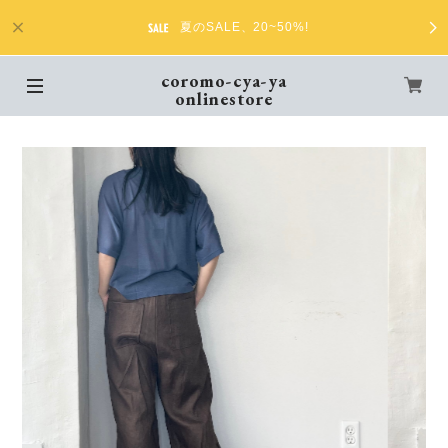
夏のSALE、20~50%!
coromo-cya-ya
onlinestore