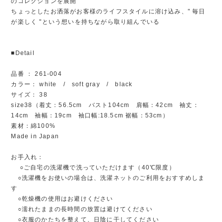
のコレクションを展開
ちょっとしたお洒落がお客様のライフスタイルに溶け込み、" 毎日
が楽しく "という想いを持ちながら取り組んでいる
■Detail
品番 ： 261-004
カラー： white / soft gray / black
サイズ： 38
size38（着丈：56.5cm バスト104cm 肩幅：42cm 袖丈：
14cm 袖幅：19cm 袖口幅:18.5cm 裾幅：53cm）
素材：綿100%
Made in Japan
お手入れ：
○ご自宅の洗濯機で洗っていただけます（40℃限度）
○洗濯機をお使いの場合は、洗濯ネットのご利用をおすすめしま
す
○乾燥機の使用はお避けください
○濡れたままの長時間の放置は避けてください
○衣服のかたちを整えて、日陰に干してください