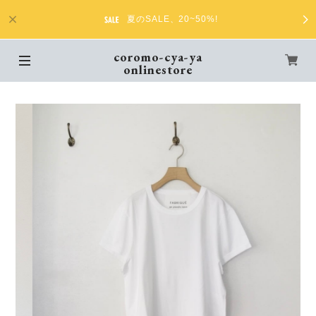
夏のSALE、20~50%!
coromo-cya-ya
onlinestore