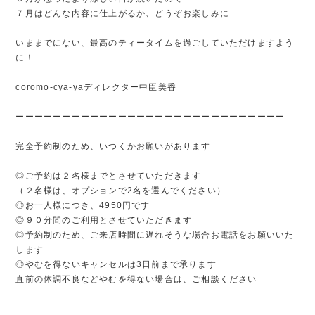
７月はどんな内容に仕上がるか、どうぞお楽しみに
いままでにない、最高のティータイムを過ごしていただけますよう
に！
coromo-cya-yaディレクター中臣美香
ーーーーーーーーーーーーーーーーーーーーーーーーーーーーー
完全予約制のため、いつくかお願いがあります
◎ご予約は２名様までとさせていただきます
（２名様は、オプションで2名を選んでください）
◎お一人様につき、4950円です
◎９０分間のご利用とさせていただきます
◎予約制のため、ご来店時間に遅れそうな場合お電話をお願いいた
します
◎やむを得ないキャンセルは3日前まで承ります
直前の体調不良などやむを得ない場合は、ご相談ください