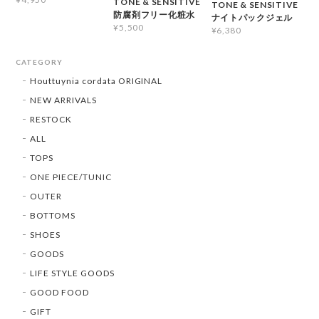
TONE & SENSITIVE
TONE & SENSITIVE
防腐剤フリー化粧水
ナイトパックジェル
¥5,500
¥6,380
CATEGORY
Houttuynia cordata ORIGINAL
NEW ARRIVALS
RESTOCK
ALL
TOPS
ONE PIECE/TUNIC
OUTER
BOTTOMS
SHOES
GOODS
LIFE STYLE GOODS
GOOD FOOD
GIFT