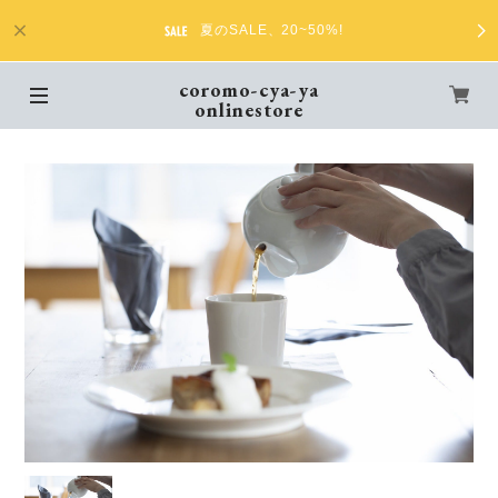
夏のSALE、20~50%!
coromo-cya-ya
onlinestore