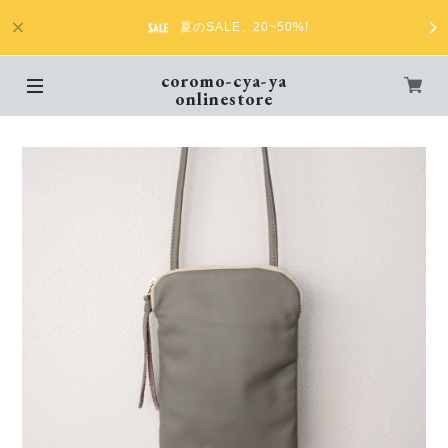
夏のSALE、20~50%!
coromo-cya-ya
onlinestore