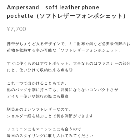
Ampersand soft leather phone
pochette（ソフトレザーフォンポシェット）
¥7,700
携帯がちょうど入るデザインで、ミニ財布や鍵など必要最低限のお
荷物を収納する事が可能な「ソフトレザーフォンポシェット」
すぐに使うものはアウトポケット、大事なものはファスナーの部分
にと、使い分けて収納出来る点も◎
これ一つで出かけることもでき、
他のバッグを別に持っても、邪魔にならないコンパクトさが
デイリー使いや旅行の際にも最適
馴染みのよいソフトレザーなので、
ショルダー紐を結ぶことで長さ調節ができます
フェミニンにもマニッシュにも合うので
毎日のスタイリングに取り入れてみてください