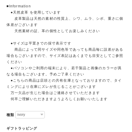
■Information
●天然皮革 を使用しています
皮革製品は天然の素材の性質上、シワ、ムラ、シボ、重さに個
体差がございます
天然素材の証、革の個性としてお楽しみください
●サイズは平置きでの採寸表示です
商品によって同サイズや同色等であっても商品毎に誤差がある
場合もございますので、サイズ表記はあくまでも目安としてご参照
ください
●パソコンやご利用の端末により、若干製品と画像のカラーが異
なる場合もございます。予めご了承ください
●こちらの商品は店頭との共有在庫となっておりますので、タイ
ミングにより在庫にズレが生じることがございます
万一欠品が生じた場合はご連絡させていただきます
何卒ご理解いただきますようよろしくお願いいたします
種類
ギフトラッピング