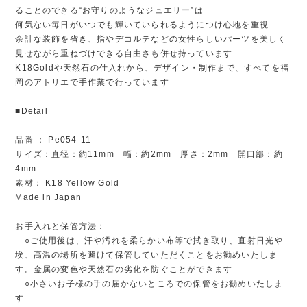
ることのできる“お守りのようなジュエリー”は
何気ない毎日がいつでも輝いていられるようにつけ心地を重視
余計な装飾を省き、指やデコルテなどの女性らしいパーツを美しく
見せながら重ねづけできる自由さも併せ持っています
K18Goldや天然石の仕入れから、デザイン・制作まで、すべてを福
岡のアトリエで手作業で行っています
■Detail
品番 ： Pe054-11
サイズ：直径：約11mm 幅：約2mm 厚さ：2mm 開口部：約
4mm
素材： K18 Yellow Gold
Made in Japan
お手入れと保管方法：
○ご使用後は、汗や汚れを柔らかい布等で拭き取り、直射日光や
埃、高温の場所を避けて保管していただくことをお勧めいたしま
す。金属の変色や天然石の劣化を防ぐことができます
○小さいお子様の手の届かないところでの保管をお勧めいたしま
す