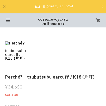
夏のSALE、20~50%!
coromo-cya-ya
onlinestore
Perché? tsubutsubu earcuff / K18 (片耳)
¥34,650
SOLD OUT