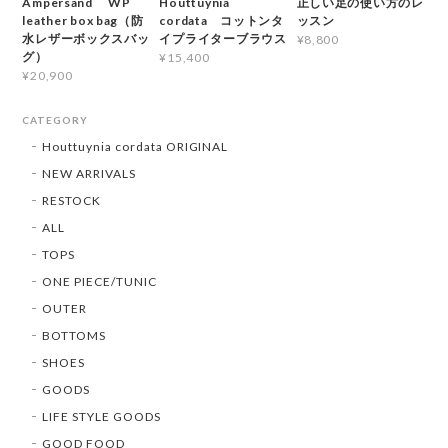
Ampersand WP
Houttuynia
正しい足の使い方のレ
leather box bag（防
cordata コットンタ
ッスン
水レザーボックスバッ
イプライターブラウス
¥8,800
グ）
¥15,400
¥20,900
CATEGORY
Houttuynia cordata ORIGINAL
NEW ARRIVALS
RESTOCK
ALL
TOPS
ONE PIECE/TUNIC
OUTER
BOTTOMS
SHOES
GOODS
LIFE STYLE GOODS
GOOD FOOD