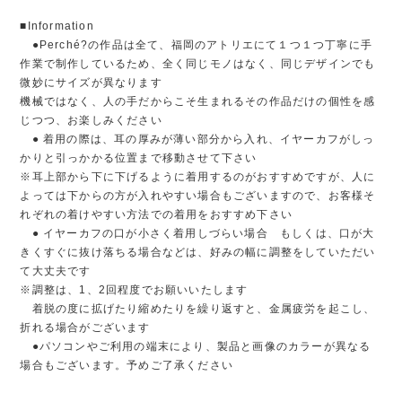
■Information
●Perché?の作品は全て、福岡のアトリエにて１つ１つ丁寧に手
作業で制作しているため、全く同じモノはなく、同じデザインでも
微妙にサイズが異なります
機械ではなく、人の手だからこそ生まれるその作品だけの個性を感
じつつ、お楽しみください
● 着用の際は、耳の厚みが薄い部分から入れ、イヤーカフがしっ
かりと引っかかる位置まで移動させて下さい
※耳上部から下に下げるように着用するのがおすすめですが、人に
よっては下からの方が入れやすい場合もございますので、お客様そ
れぞれの着けやすい方法での着用をおすすめ下さい
● イヤーカフの口が小さく着用しづらい場合 もしくは、口が大
きくすぐに抜け落ちる場合などは、好みの幅に調整をしていただい
て大丈夫です
※調整は、1、2回程度でお願いいたします
着脱の度に拡げたり縮めたりを繰り返すと、金属疲労を起こし、
折れる場合がございます
●パソコンやご利用の端末により、製品と画像のカラーが異なる
場合もございます。予めご了承ください