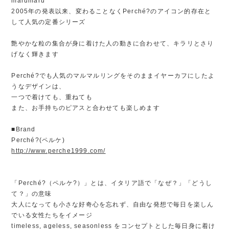
marumaru
2005年の発表以来、変わることなくPerché?のアイコン的存在と
して人気の定番シリーズ
艶やかな粒の集合が身に着けた人の動きに合わせて、キラリとさり
げなく輝きます
Perché?でも人気のマルマルリングをそのままイヤーカフにしたよ
うなデザインは、
一つで着けても、重ねても
また、お手持ちのピアスと合わせても楽しめます
■Brand
Perché?(ペルケ)
http://www.perche1999.com/
「Perché?（ペルケ?）」とは、イタリア語で「なぜ？」「どうし
て？」の意味
大人になっても小さな好奇心を忘れず、自由な発想で毎日を楽しん
でいる女性たちをイメージ
timeless, ageless, seasonless をコンセプトとした毎日身に着け