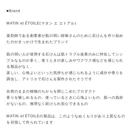
■Brand
MATIN et ÉTOILE(マタン エ エトアル)
薬剤師である創業者が肌の弱い姪御さんのために石けんを作り始め
たのがきっかけで生まれたブランド
肌の弱い人が使用する石けんは肌トラブル改善のみに特化してシン
プルなものが多く、使うときの楽しみやワクワク感などを感じられ
る製品がなく、
楽しい、心地よいといった気持ちが感じられるように成分や香りを
調合し、アトリエで石けんを製作されたそうです
自然のままの植物のちからを閉じこめたプロダクト
香りを愉しめるもの、使っているときに心地よいもの、肌への負担
がないもの、無理なく続けられ安心できるもの
MATIN et ÉTOILEの製品は、このようなぬくもりがあり上質なもの
を目指して作られています