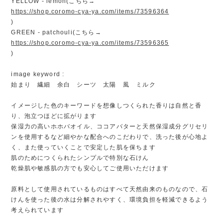
YELLOW - lemon(こちら→
https://shop.coromo-cya-ya.com/items/73596364
)
GREEN - patchouli(こちら→
https://shop.coromo-cya-ya.com/items/73596365
)
image keyword :
始まり 繊細 余白 シーツ 太陽 風 ミルク
イメージした色のキーワードを想像しつくられた香りは自然と香
り、泡立つほどに拡がります
保湿力の高いホホバオイル、ココアバターと天然保湿成分グリセリ
ンを使用するなど細やかな配合へのこだわりで、洗った後が心地よ
く、また使っていくことで安定した肌を保ちます
肌のためにつくられたシンプルで特別な石けん
乾燥肌や敏感肌の方でも安心してご使用いただけます
原料として使用されているものはすべて天然由来のものなので、石
けんを使った後の水は分解されやすく、環境負担を軽減できるよう
考えられています