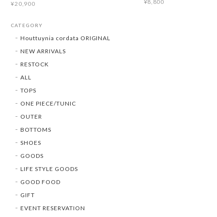
¥8,800
¥20,900
CATEGORY
Houttuynia cordata ORIGINAL
NEW ARRIVALS
RESTOCK
ALL
TOPS
ONE PIECE/TUNIC
OUTER
BOTTOMS
SHOES
GOODS
LIFE STYLE GOODS
GOOD FOOD
GIFT
EVENT RESERVATION