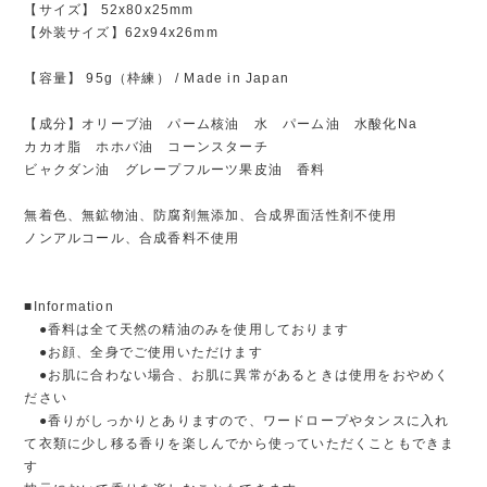
【サイズ】 52x80x25mm
【外装サイズ】62x94x26mm
【容量】 95g（枠練） / Made in Japan
【成分】オリーブ油 パーム核油 水 パーム油 水酸化Na
カカオ脂 ホホバ油 コーンスターチ
ビャクダン油 グレープフルーツ果皮油 香料
無着色、無鉱物油、防腐剤無添加、合成界面活性剤不使用
ノンアルコール、合成香料不使用
■Information
●香料は全て天然の精油のみを使用しております
●お顔、全身でご使用いただけます
●お肌に合わない場合、お肌に異常があるときは使用をおやめく
ださい
●香りがしっかりとありますので、ワードロープやタンスに入れ
て衣類に少し移る香りを楽しんでから使っていただくこともできま
す