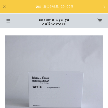
夏のSALE、20~50%!
coromo-cya-ya
onlinestore