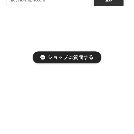
登録
ショップに質問する
プライバシーポリシー
特定商取引法に基づく表記
©coromo-cya-ya onlinestore