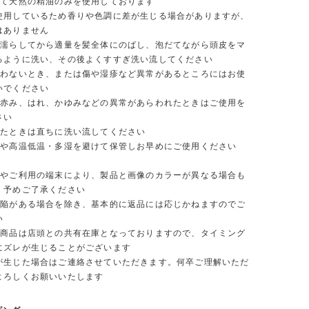
て天然の精油のみを使用しております
使用しているため香りや色調に差が生じる場合がありますが、
はありません
濡らしてから適量を髪全体にのばし、泡だてながら頭皮をマ
るように洗い、その後よくすすぎ洗い流してください
わないとき、または傷や湿疹など異常があるところにはお使
いでください
赤み、はれ、かゆみなどの異常があらわれたときはご使用を
さい
たときは直ちに洗い流してください
や高温低温・多湿を避けて保管しお早めにご使用ください
やご利用の端末により、製品と画像のカラーが異なる場合も
。予めご了承ください
陥がある場合を除き、基本的に返品には応じかねますのでご
い
商品は店頭との共有在庫となっておりますので、タイミング
にズレが生じることがございます
生じた場合はご連絡させていただきます。何卒ご理解いただ
よろしくお願いいたします