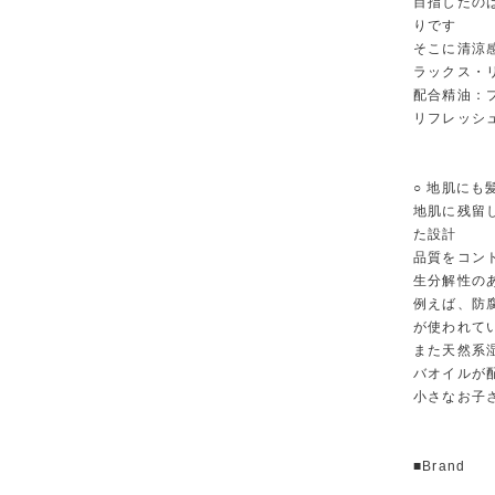
目指したの
りです
そこに清涼
ラックス・
配合精油：
リフレッシ
○ 地肌に
地肌に残留
た設計
品質をコン
生分解性の
例えば、防
が使われて
また天然系
バオイルが
小さなお子
■Brand