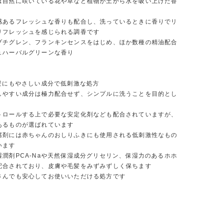
は自然に咲いている花や草など植物が土から水を吸い上げた香
感あるフレッシュな香りも配合し、洗っているときに香りでリ
リフレッシュを感じられる調香です
プチグレン、フランキンセンスをはじめ、ほか数種の精油配合
ュハーバルグリーンな香り
も髪にもやさしい成分で低刺激な処方
しやすい成分は極力配合せず、シンプルに洗うことを目的とし
トロールする上で必要な安定化剤なども配合されていますが、
あるものが選ばれています
腐剤には赤ちゃんのおしりふきにも使用される低刺激性なもの
います
湿潤剤PCA-Naや天然保湿成分グリセリン、保湿力のあるホホ
配合されており、皮膚や毛髪をみずみずしく保ちます
さんでも安心してお使いいただける処方です