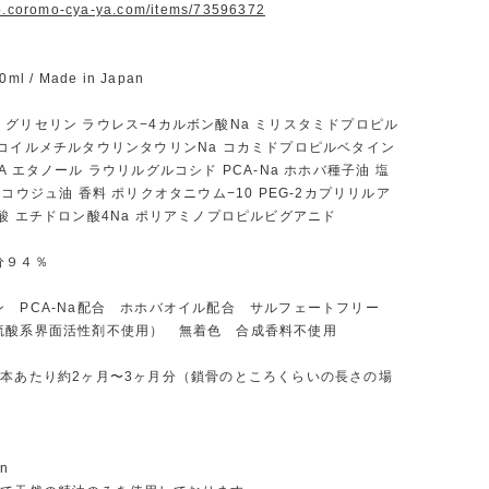
op.coromo-cya-ya.com/items/73596372
l / Made in Japan
グリセリン ラウレス−4カルボン酸Na ミリスタミドプロピル
ココイルメチルタウリンタウリンNa コカミドプロピルベタイン
A エタノール ラウリルグルコシド PCA-Na ホホバ種子油 塩
ウコウジュ油 香料 ポリクオタニウム−10 PEG-2カプリリルア
酸 エチドロン酸4Na ポリアミノプロピルビグアニド
分９４％
ン PCA-Na配合 ホホバオイル配合 サルフェートフリー
硫酸系界面活性剤不使用） 無着色 合成香料不使用
1本あたり約2ヶ月〜3ヶ月分（鎖骨のところくらいの長さの場
on