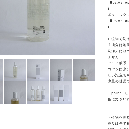
https://sh
)
ボタニック 
https://sh
)
○ 植物で洗
主成分は地
洗浄力は軽
ません
アミノ酸系
コヤシ由来
しい泡立ち
少量の使用
［point
指に力をい
○ 植物を香
香りは全て