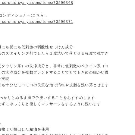
op.coromo-cya-ya.com/items/73596368
コンディショナー(こちら→
op.coromo-cya-ya.com/items/73596371
う
肌にも髪にも低刺激の弱酸性せっけん成分
めのスタイリング剤でしたら１度洗いで落とせる程度で強すぎ
（タウリン系）の洗浄成分と、非常に低刺激のベタイン系（コ
）の洗浄成分を複数ブレンドすることでとてもきめの細かい優
を実現
でも十分なモコモコの良質な泡で汚れや皮脂を洗い落とせます
］しっかりとぬるま湯で予洗いすることをおすすめします
れずにゆっくりと優しくマッサージをするように洗います
る
植物より抽出した精油を使用