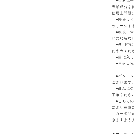
●香料は全
天然成分を
使用上問題
●髪をよく
ッサージす
●頭皮に合
いにならな
●使用中に
おやめくだ
●目に入っ
●直射日光
●パソコン
ございます
●商品に欠
了承くださ
●こちらの
により在庫
万一欠品が
きますよう