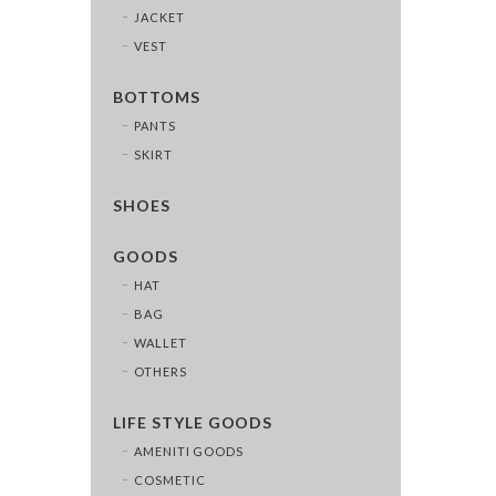
JACKET
VEST
BOTTOMS
PANTS
SKIRT
SHOES
GOODS
HAT
BAG
WALLET
OTHERS
LIFE STYLE GOODS
AMENITI GOODS
COSMETIC