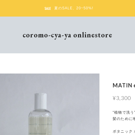
夏のSALE、20~50%!
coromo-cya-ya onlinestore
MATIN
¥3,300
“植物で洗う”
髪のために
ボタニック