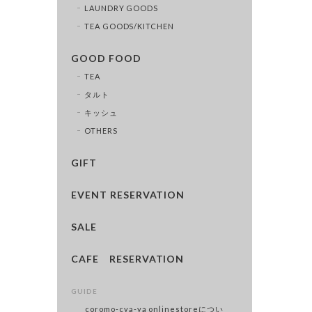
LAUNDRY GOODS
TEA GOODS/KITCHEN
GOOD FOOD
TEA
タルト
キッシュ
OTHERS
GIFT
EVENT RESERVATION
SALE
CAFE RESERVATION
GUIDE
coromo-cya-ya onlinestoreについ