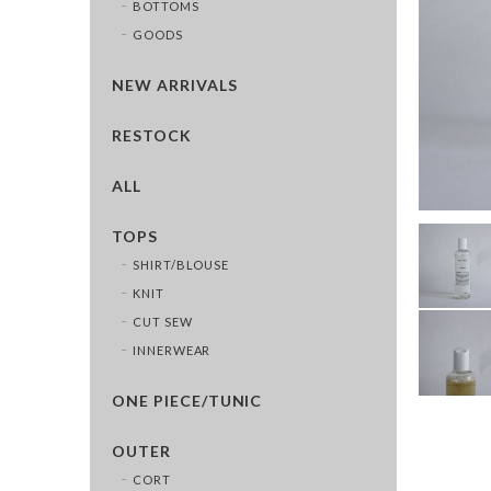
BOTTOMS
GOODS
NEW ARRIVALS
RESTOCK
ALL
TOPS
SHIRT/BLOUSE
KNIT
CUT SEW
INNERWEAR
ONE PIECE/TUNIC
OUTER
CORT