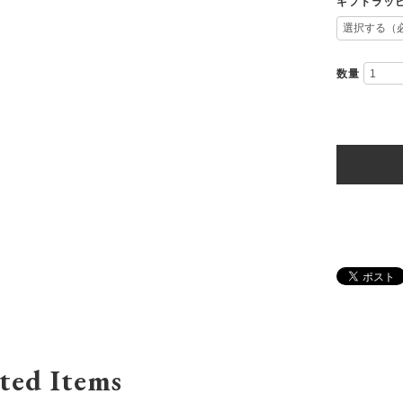
ギフトラッ
数量
ted Items