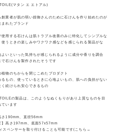
 ÉTOILE(マタン エ エトアル)
る創業者が肌の弱い姪御さんのために石けんを作り始めたのが
生まれたブランド
が使用する石けんは肌トラブル改善のみに特化してシンプルな
、使うときの楽しみやワクワク感などを感じられる製品がな
地よいといった気持ちが感じられるように成分や香りを調合
エで石けんを製作されたそうです
の植物のちからを閉じこめたプロダクト
めるもの、使っているときに心地よいもの、肌への負担がない
なく続けられ安心できるもの
et ÉTOILEの製品は、このようなぬくもりがあり上質なものを目
れています
さ190mm、直径56mm
】高さ197mm、底面57x57mm
ディスペンサーを取り付けることも可能です(こちら→