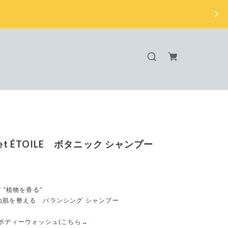
 et ÉTOILE ボタニック シャンプー
 “植物を香る”
地肌を整える バランシング シャンプー
 ボディーウォッシュ(こちら→