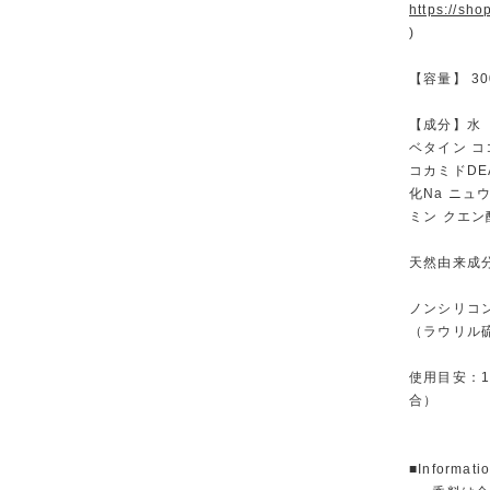
https://sh
)
【容量】 300m
【成分】水 
ベタイン 
コカミドDE
化Na ニュ
ミン クエン
天然由来成
ノンシリコ
（ラウリル
使用目安：
合）
■Informati