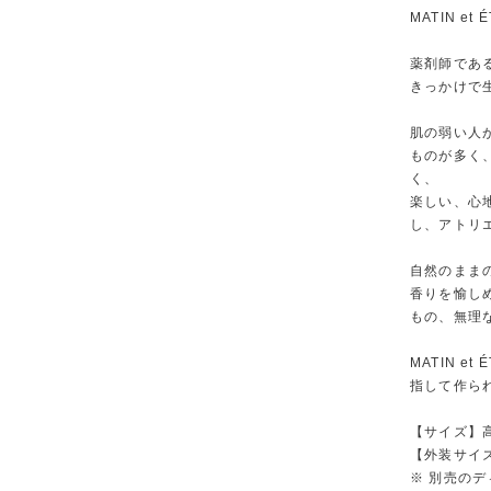
MATIN et
薬剤師であ
きっかけで
肌の弱い人
ものが多く
く、
楽しい、心
し、アトリ
自然のまま
香りを愉し
もの、無理
MATIN 
指して作ら
【サイズ】高
【外装サイズ
※ 別売の