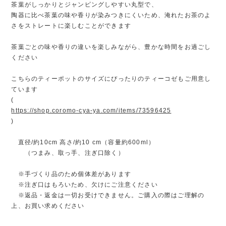
茶葉がしっかりとジャンピングしやすい丸型で、
陶器に比べ茶葉の味や香りが染みつきにくいため、淹れたお茶のよ
さをストレートに楽しむことができます
茶葉ごとの味や香りの違いを楽しみながら、豊かな時間をお過ごし
ください
こちらのティーポットのサイズにぴったりのティーコゼもご用意し
ています
(
https://shop.coromo-cya-ya.com/items/73596425
)
直径/約10cm 高さ/約10 cm（容量約600ml）
（つまみ、取っ手、注ぎ口除く）
※手づくり品のため個体差があります
※注ぎ口はもろいため、欠けにご注意ください
※返品・返金は一切お受けできません。ご購入の際はご理解の
上、お買い求めください