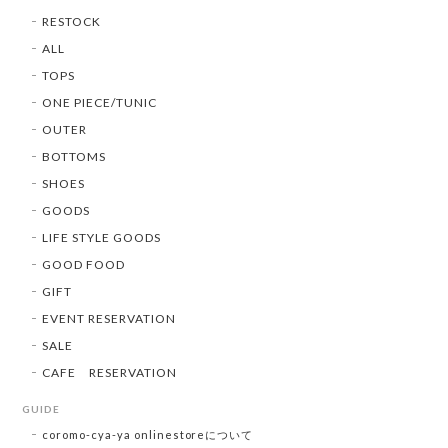
RESTOCK
ALL
TOPS
ONE PIECE/TUNIC
OUTER
BOTTOMS
SHOES
GOODS
LIFE STYLE GOODS
GOOD FOOD
GIFT
EVENT RESERVATION
SALE
CAFE RESERVATION
GUIDE
coromo-cya-ya onlinestoreについて