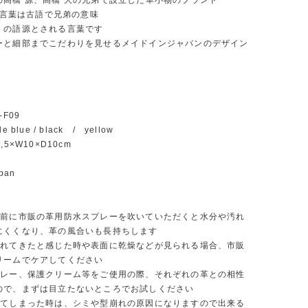
の高橋 源、高橋 大の兄弟で設立した革小物のブランド
いう言葉は古語で兄弟の意味
」の語源とされる言葉です
ーと細部までこだわりを見せるメイドインジャパンのデザイン
-F09
 blue / black / yellow
,5×W10×D10cm
apan
前に市販の革用防水スプレーを吹いていただくと水分や汚れ
にくくなり、革の風合いも長持ちします
れてきたと感じた時や表面に乾燥などが見られる場合、市販
リームでケアしてください
レー、保護クリーム等をご使用の際、それぞれの革との相性
ので、まずは目立たないところでお試しください
てしまった時は、シミや型崩れの原因になりますので出来る