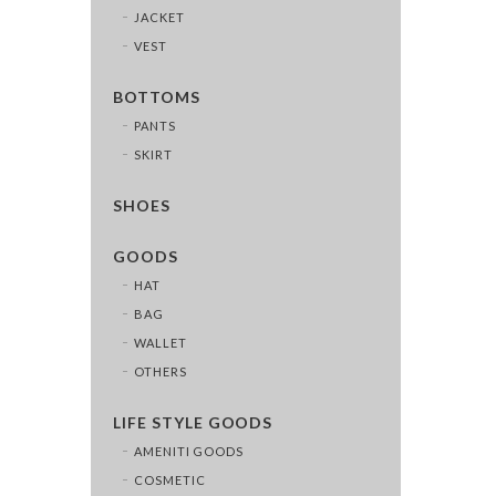
JACKET
VEST
BOTTOMS
PANTS
SKIRT
SHOES
GOODS
HAT
BAG
WALLET
OTHERS
LIFE STYLE GOODS
AMENITI GOODS
COSMETIC