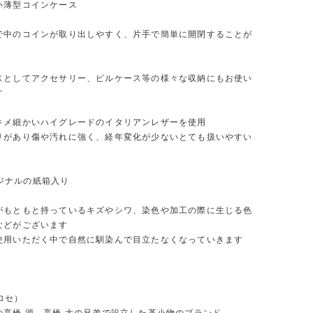
い薄型コインケース
で中のコインが取り出しやすく、片手で簡単に開閉することが
スとしてアクセサリー、ピルケース等の様々な収納にもお使い
す
キメ細かいハイグレードのイタリアンレザーを使用
リがあり傷や汚れに強く、経年変化が少ないとても扱いやすい
オリジナルの紙箱入り
がもともと持っているキズやシワ、染色や加工の際に生じる色
などがございます
使用いただく中で自然に馴染んで目立たなくなっていきます
イロセ）