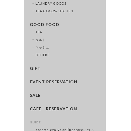
LAUNDRY GOODS
TEA GOODS/KITCHEN
GOOD FOOD
TEA
タルト
キッシュ
OTHERS
GIFT
EVENT RESERVATION
SALE
CAFE RESERVATION
GUIDE
coromo-cya-ya onlinestoreについ