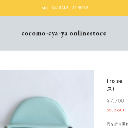
夏のSALE、20~50%!
coromo-cya-ya onlinestore
i ro 
ス)
¥7,700
SOLD OUT
円を折り重