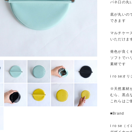
バネ口の丸
底が丸いの
できます
マルチケー
いただけま
発色が良く
ソフトでハ
素材です
i ro se
※天然素材
むら、黒点
これらはご
■Brand
i ro se（