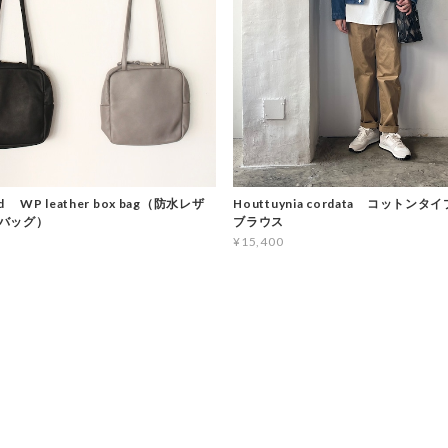
d WP leather box bag（防水レザ
Houttuynia cordata コットン
バッグ）
ブラウス
¥15,400