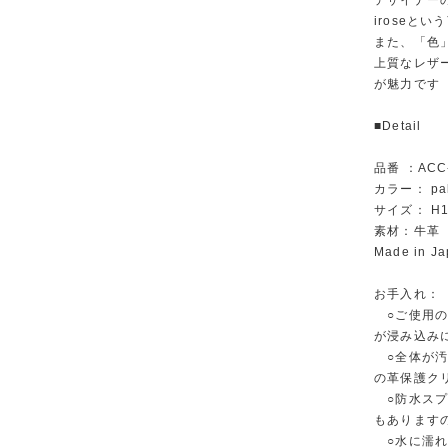
デザイナー
iroseと
また、「色
上質なレザ
が魅力です
■Detail
品番 ：ACC
カラー： pale
サイズ： H1
素材：牛革
Made in J
お手入れ：
○ご使用の
が浸み込み
○全体が汚
の革保護ク
○防水スプ
もあります
○水に濡れ