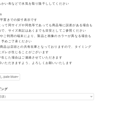
らかい布などで水気を取り陰干ししてください
on
平置きでの採寸表示です
て同サイズや同色等であっても商品毎に誤差がある場合も
ので、サイズ表記はあくまでも目安としてご参照ください
やご利用の端末により、製品と画像のカラーが異なる場合も
。予めご了承ください
商品は店頭との共有在庫となっておりますので、タイミング
にズレが生じることがございます
生じた場合はご連絡させていただきます
いただきますよう、よろしくお願いいたします
ピング