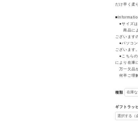
だけ早く柔
■Informati
●サイズは
商品によっ
ございます
●パソコン
ございます
●こちらの
により在庫
万一欠品が
何卒ご理解
種類
ギフトラッ