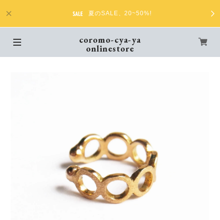
夏のSALE、20~50%!
coromo-cya-ya
onlinestore