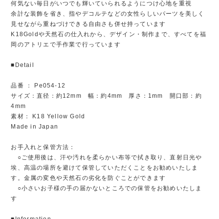
何気ない毎日がいつでも輝いていられるようにつけ心地を重視
余計な装飾を省き、指やデコルテなどの女性らしいパーツを美しく
見せながら重ねづけできる自由さも併せ持っています
K18Goldや天然石の仕入れから、デザイン・制作まで、すべてを福
岡のアトリエで手作業で行っています
■Detail
品番 ： Pe054-12
サイズ：直径：約12mm 幅：約4mm 厚さ：1mm 開口部：約
4mm
素材： K18 Yellow Gold
Made in Japan
お手入れと保管方法：
○ご使用後は、汗や汚れを柔らかい布等で拭き取り、直射日光や
埃、高温の場所を避けて保管していただくことをお勧めいたしま
す。金属の変色や天然石の劣化を防ぐことができます
○小さいお子様の手の届かないところでの保管をお勧めいたしま
す
■Information