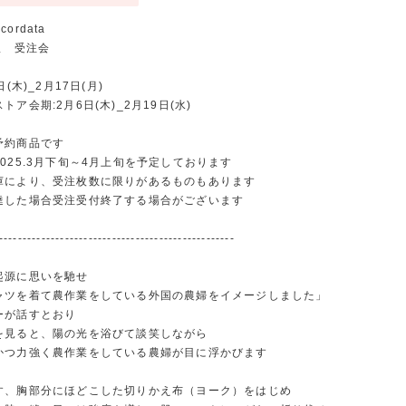
 cordata
夏服 受注会
日(木)_2月17日(月)
ア会期:2月6日(木)_2月19日(水)
予約商品です
25.3月下旬～4月上旬を予定しております
庫により、受注枚数に限りがあるものもあります
した場合受注受付終了する場合がございます
--------------------------------------------------
起源に思いを馳せ
ャツを着て農作業をしている外国の農婦をイメージしました」
ーが話すとおり
を見ると、陽の光を浴びて談笑しながら
かつ力強く農作業をしている農婦が目に浮かびます
す、胸部分にほどこした切りかえ布（ヨーク）をはじめ