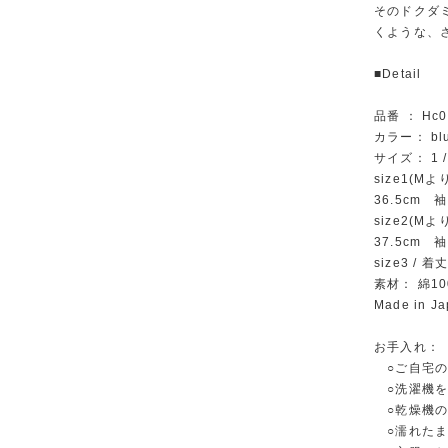
そのドクダ
くような、
■Detail
品番 ： Hc0
カラー： blu
サイズ： 1 
size1(M
36.5cm 
size2(M
37.5cm 袖
size3 /
素材： 綿10
Made in J
お手入れ
○ご自宅の
○洗濯機を
○乾燥機
○濡れたま