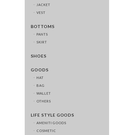
JACKET
VEST
BOTTOMS
PANTS
SKIRT
SHOES
GOODS
HAT
BAG
WALLET
OTHERS
LIFE STYLE GOODS
AMENITI GOODS
COSMETIC