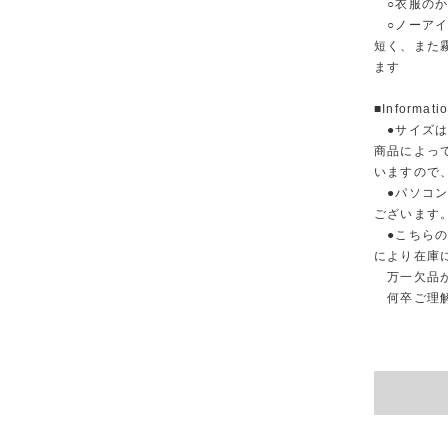
○衣服のか
○ノーアイ
短く、また
ます
■Informa
●サイズ
商品によっ
いますので
●パソコン
ございます
●こちらの
により在庫
万一欠品が
何卒ご理解