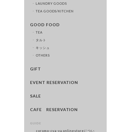
LAUNDRY GOODS
TEA GOODS/KITCHEN
GOOD FOOD
TEA
タルト
キッシュ
OTHERS
GIFT
EVENT RESERVATION
SALE
CAFE RESERVATION
GUIDE
coromo-cya-ya onlinestoreについ