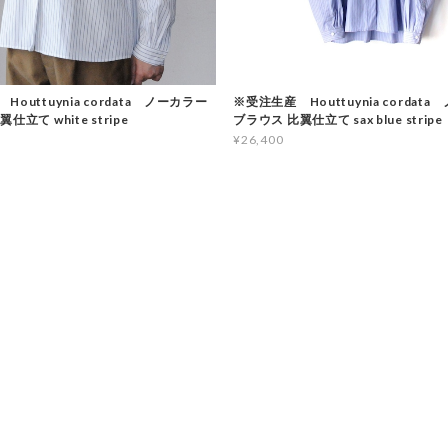
outtuynia cordata ノーカラー
※受注生産 Houttuynia cordat
仕立て white stripe
ブラウス 比翼仕立て sax blue stripe
¥26,400