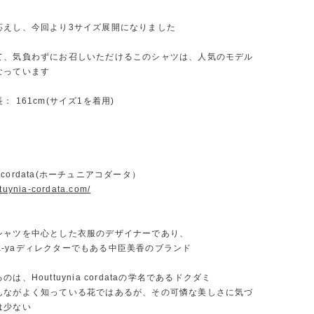
応えし、今回より3サイズ展開になりました
て、気負わずにお召しいただけるこのシャツは、人気のモデル
なっています
： 161cm(サイズ1を着用)
ia cordata(ホーチュニアコダータ）
ttuynia-cordata.com/
シャツを中心とした衣服のデザイナーであり、
-cya-yaディレクターでもある中臣美香のブランド
は、Houttuynia cordataの学名であるドクダミ
んながよく知っている花ではあるが、その可憐な美しさに気づ
は少ない