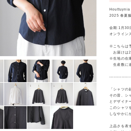
Houttuynia
2025 春
会期:1月30
オンラインスト
※こちらは
お届けは20
※生地の在
生産数に達
--------------
「シャツの
その昔、シ
とデザイナ
このシャツ
しなやかに
上品さを表