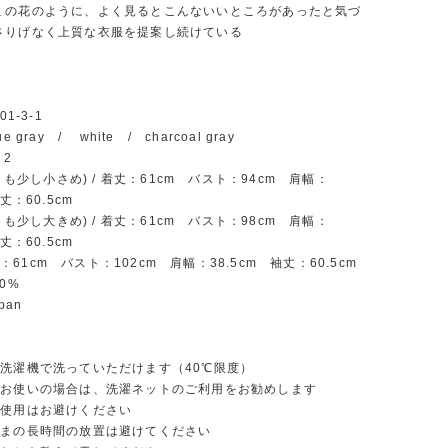
ミの花のように、よく見るとこんないいところがあったと気づ
さりげなく上質な衣服を提案し続けている
01-3-1
e gray / white / charcoal gray
/ 2
よりも少し小さめ) / 着丈：61cm バスト：94cm 肩幅：
袖丈：60.5cm
よりも少し大きめ) / 着丈：61cm バスト：98cm 肩幅：
丈：60.5cm
 着丈：61cm バスト：102cm 肩幅：38.5cm 袖丈：60.5cm
0%
apan
：
洗濯機で洗っていただけます（40℃限度）
お使いの場合は、洗濯ネットのご利用をお勧めします
の使用はお避けください
まの長時間の放置は避けてください