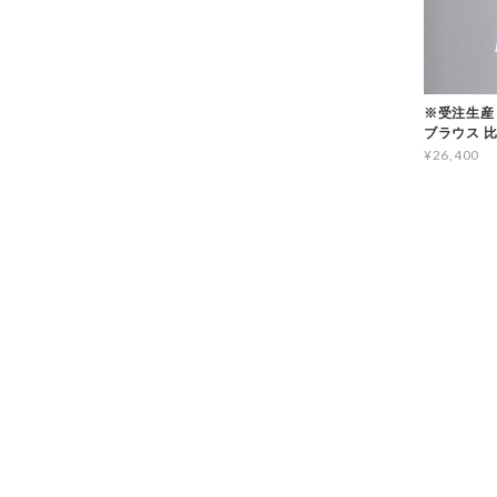
※受注生産 H
ブラウス 比翼
¥26,400