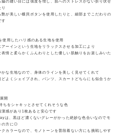
ら脇の縫い目には強度を増し、肌へのストレスがない折り伏せ
たり
る艶が美しい蝶貝ボタンを使用したりと、細部までこだわりの
です
糸を使用したハリ感のある生地を使用
エアーインという生地をリラックスさせる加工により
な表情と柔らかくふんわりとした優しい肌触りをお楽しみいた
やかな生地なので、身体のラインを美しく見せてくれて
ほどよくシェイプされ、パンツ、スカートどちらにも似合うか
色展開
気持ちをシャキッとさせてくれそうな色
は、清潔感があり1枚あると安心です
al grayは、黒ほど濃くないグレーがかった絶妙な色合いなのでモ
きの方に◎
ークカラーなので、モノトーンを普段着ない方にも挑戦しやす