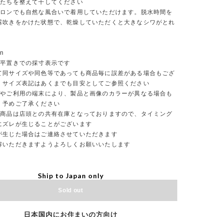
たちを整えて干してください
ロンでも自然な風合いで着用していただけます。脱水時間を
霧吹きをかけた状態で、乾燥していただくと大きなシワがとれ
tion
は平置きでの採寸表示です
て同サイズや同色等であっても商品毎に誤差がある場合もござ
、サイズ表記はあくまでも目安としてご参照ください
やご利用の端末により、製品と画像のカラーが異なる場合も
。予めご了承ください
商品は店頭との共有在庫となっておりますので、タイミング
にズレが生じることがございます
生じた場合はご連絡させていただきます
いただきますようよろしくお願いいたします
Ship to Japan only
Sold out
日本国内にお住まいの方向け