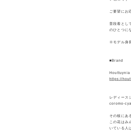
ご要望にお
普段着とし
のひとつに
※モデル身長
■Brand
Houttuyn
https://hou
レディース
coromo
その核にあるの
この花はみ
いている人