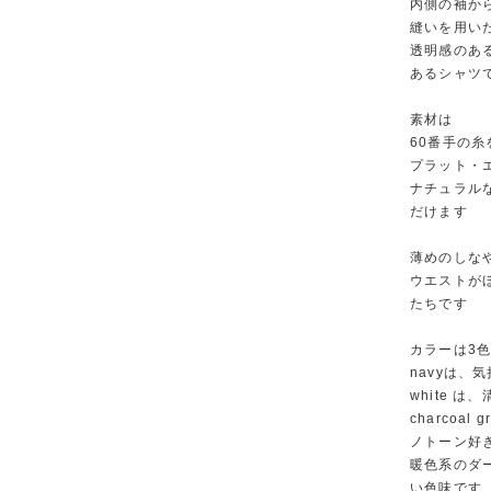
内側の袖か
縫いを用い
透明感のあ
あるシャツ
素材は
60番手の
プラット・
ナチュラル
だけます
薄めのしな
ウエストが
たちです
カラーは3
navyは、
white 
charco
ノトーン好
暖色系のダ
い色味です