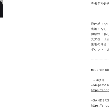
※モデル身長
--------------
透け感：な
裏地：なし
伸縮性：あ
光沢感：上
生地の厚さ
ポケット：
--------------
■coordinat
1～3枚目
○Ampers
https://sh
○SANDERS
https://sh