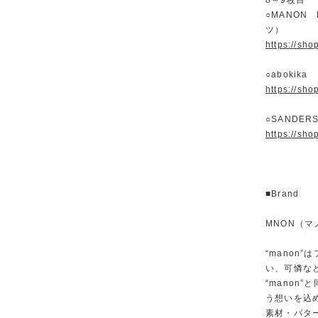
8～9枚目
○MANON 
ツ）
https://sh
○abokika
https://sh
○SANDER
https://sh
■Brand
MNON（マ
“manon
い、可憐な
“manon
う想いを込
素材・パタ