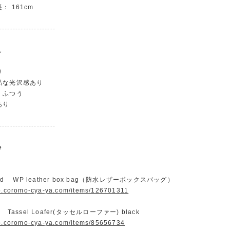
： 161cm
---------------------
し
り
品な光沢感あり
：ふつう
あり
---------------------
e
and WP leather box bag（防水レザーボックスバッグ）
op.coromo-cya-ya.com/items/126701311
 Tassel Loafer(タッセルローファー) black
op.coromo-cya-ya.com/items/85656734