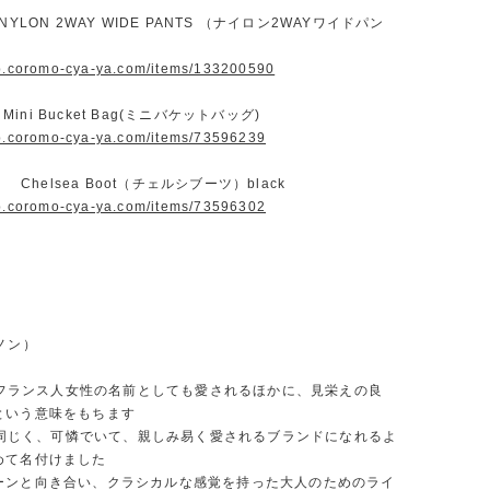
NYLON 2WAY WIDE PANTS （ナイロン2WAYワイドパン
op.coromo-cya-ya.com/items/133200590
 Mini Bucket Bag(ミニバケットバッグ)
op.coromo-cya-ya.com/items/73596239
S Chelsea Boot（チェルシブーツ）black
op.coromo-cya-ya.com/items/73596302
ノン）
”はフランス人女性の名前としても愛されるほかに、見栄えの良
という意味をもちます
”と同じく、可憐でいて、親しみ易く愛されるブランドになれるよ
めて名付けました
ーンと向き合い、クラシカルな感覚を持った大人のためのライ