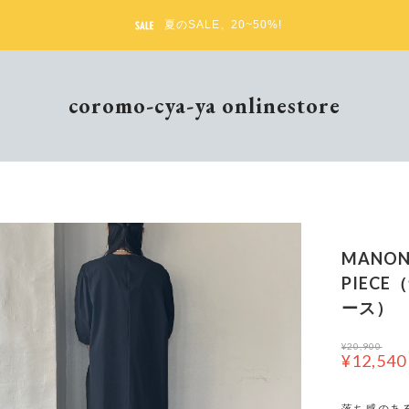
夏のSALE、20~50%!
coromo-cya-ya onlinestore
MANON
PIEC
ース）
¥20,900
¥12,540