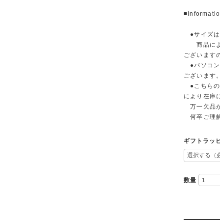
■Informati
●サイズは
商品によっ
ございます
●パソコン
ございます
●こちらの
により在庫
万一欠品が
何卒ご理解
ギフトラッ
数量