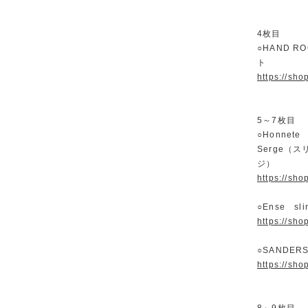
4枚目
○HAND 
ト
https://sh
5～7枚目
○Honnete 
Serge（
ジ）
https://sh
○Ense slin
https://sh
○SANDE
https://sh