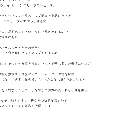
るワイドシルエットの
2ウェイバルーンスリーブワンピース」
いクルーネックと後ろジップ開きで上品に仕上げ、
ルーンスリーブが女性らしさを演出
大人の雰囲気をまといながら上品さがあるので
な場面にも◎
ンパースカートを合わせたり、
ンツと合わせたセットアップもおすすめ
有のシャカシャカ感を抑え、マットで落ち着いた表情に仕上げ
機能と撥水加工付きのアウトフィッター生地を採用
になりすぎず、品の良い "大人のこなれ感" を演出します
ンを混紡することで、しなやかで弾力のある触り心地を実現
トレッチで動きやすく、軽やかで快適な着心地で
らアウトドアまで幅広く活躍します