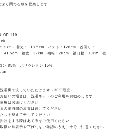
に深く関わる服を提案します
-OP-119
ck
e size（ 着丈：113.5cm バスト：126cm 首回り：
幅：41.5cm 袖丈：37cm 袖幅：28cm 袖口幅：13cm 裾
）
ロン 85% ポリウレタン 15%
apan
洗濯機で洗っていただけます（30℃限度）
お使いの場合は、洗濯ネットのご利用をお勧めします
使用はお避けください
まの長時間の放置は避けてください
たちを整えて干してください
掛けをする際はあて布をご使用ください
取扱い絵表示や下げ札をご確認のうえ、十分ご注意ください