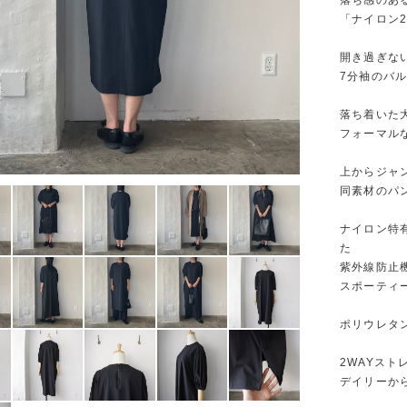
落ち感のあ
「ナイロン
開き過ぎな
7分袖のバ
落ち着いた
フォーマル
上からジャ
同素材のパ
ナイロン特
た
紫外線防止
スポーティー
ポリウレタ
2WAYス
デイリーか