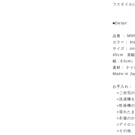
フスタイル
■Detail
品番 ： MNN
カラー： bla
サイズ： on
45cm 肩
幅：63cm
素材： ナイ
Made in J
お手入れ：
○ご自宅の
○洗濯機を
○乾燥機の
○濡れたま
○衣服のか
○アイロン
○その他、