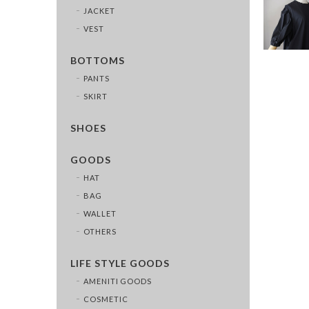
JACKET
VEST
BOTTOMS
PANTS
SKIRT
SHOES
GOODS
HAT
BAG
WALLET
OTHERS
LIFE STYLE GOODS
AMENITI GOODS
COSMETIC