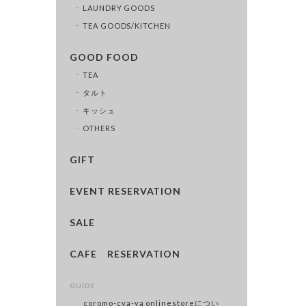
LAUNDRY GOODS
TEA GOODS/KITCHEN
GOOD FOOD
TEA
タルト
キッシュ
OTHERS
GIFT
EVENT RESERVATION
SALE
CAFE RESERVATION
GUIDE
coromo-cya-ya onlinestoreについ